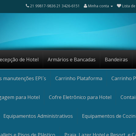
21 99817-9836 21 3426-6151
Minha conta
Lista de
ecepção de Hotel
Armários e Bancadas
Bandeiras
os manutenções EPI´s
Carrinho Plataforma
Carrinho P
gagem para Hotel
Cofre Eletrônico para Hotel
Contai
Equipamentos Administrativos
Equipamentos de Cozi
allets e Pisos de Plástico
Praia, Lazer Hotel e Resort, e 