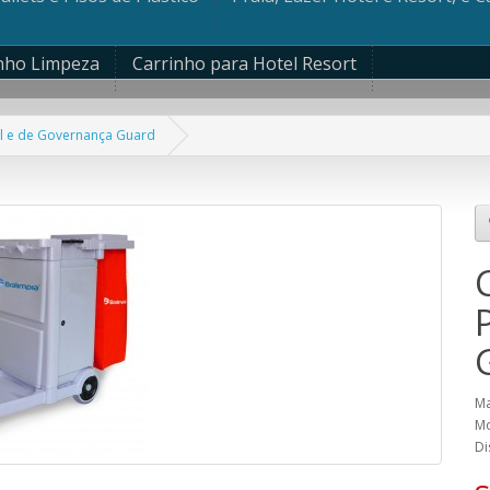
nho Limpeza
Carrinho para Hotel Resort
al e de Governança Guard
Ma
Mo
Di