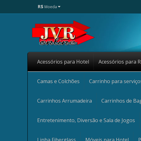
R$
Moeda
Acessórios para Hotel
Acessórios para R
Camas e Colchões
Carrinho para serviç
Carrinhos Arrumadeira
Carrinhos de Ba
Entretenimento, Diversão e Sala de Jogos
Linha Fiberglass
Móveis para Hotel
P