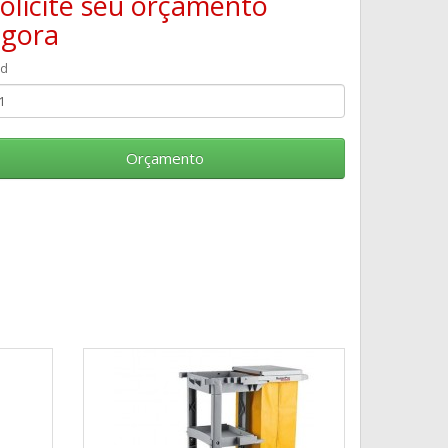
olicite seu orçamento
agora
td
Orçamento