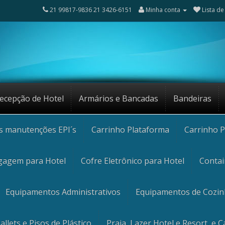
21 99817-9836 21 3426-6151
Minha conta
Lista de
ecepção de Hotel
Armários e Bancadas
Bandeiras
os manutenções EPI´s
Carrinho Plataforma
Carrinho P
gagem para Hotel
Cofre Eletrônico para Hotel
Contai
Equipamentos Administrativos
Equipamentos de Cozi
allets e Pisos de Plástico
Praia, Lazer Hotel e Resort, e 