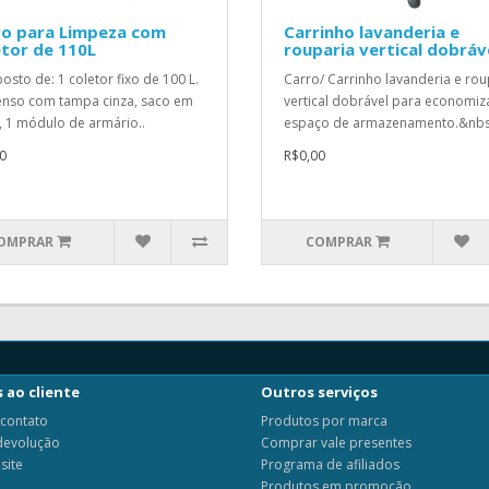
ro para Limpeza com
Carrinho lavanderia e
tor de 110L
rouparia vertical dobráv
sto de: 1 coletor fixo de 100 L.
Carro/ Carrinho lavanderia e rou
nso com tampa cinza, saco em
vertical dobrável para economiz
, 1 módulo de armário..
espaço de armazenamento.&nbs
0
R$0,00
OMPRAR
COMPRAR
 ao cliente
Outros serviços
 contato
Produtos por marca
 devolução
Comprar vale presentes
site
Programa de afiliados
Produtos em promoção