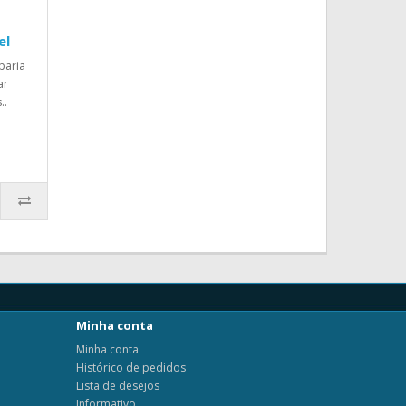
el
paria
ar
..
Minha conta
Minha conta
Histórico de pedidos
Lista de desejos
Informativo