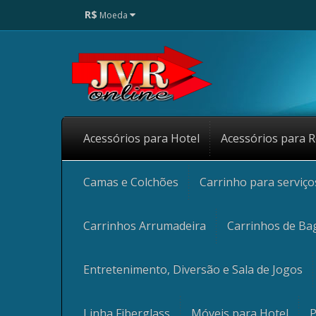
R$
Moeda
Acessórios para Hotel
Acessórios para R
Camas e Colchões
Carrinho para serviç
Carrinhos Arrumadeira
Carrinhos de Ba
Entretenimento, Diversão e Sala de Jogos
Linha Fiberglass
Móveis para Hotel
P