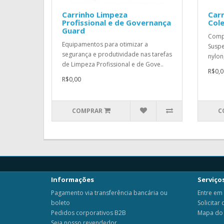
Carrinho Limpeza
Car
Profissional e de Governança
Cole
Guard
Compo
Equipamentos para otimizar a
Suspe
segurança e produtividade nas tarefas
nylon
de Limpeza Profissional e de Gove..
R$0,0
R$0,00
COMPRAR
C
Informações
Serviços
Pagamento via transferência bancária ou
Entre em
boleto
Solicitar
Pedidos corporativos B2B
Mapa do 
Seja nosso revendedor