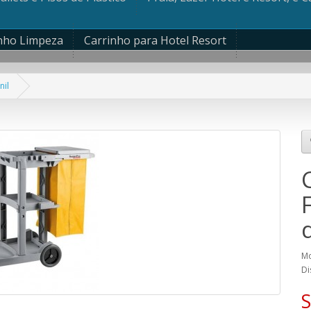
nho Limpeza
Carrinho para Hotel Resort
nil
d
Mo
Di
S