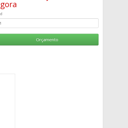
agora
td
Orçamento