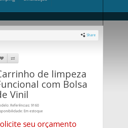
Share
Carrinho de limpeza
Funcional com Bolsa
e Vinil
delo: Referências: 9160
sponibilidade: Em estoque
olicite seu orçamento