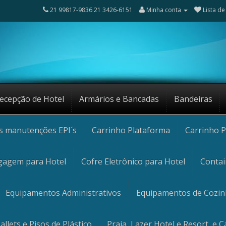
21 99817-9836 21 3426-6151
Minha conta
Lista de
ecepção de Hotel
Armários e Bancadas
Bandeiras
os manutenções EPI´s
Carrinho Plataforma
Carrinho P
gagem para Hotel
Cofre Eletrônico para Hotel
Contai
Equipamentos Administrativos
Equipamentos de Cozi
allets e Pisos de Plástico
Praia, Lazer Hotel e Resort, e 