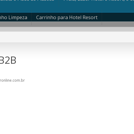
nho Limpeza
Carrinho para Hotel Resort
 B2B
ronline.com.br