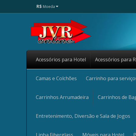
R$
Moeda
Acessórios para Hotel
Acessórios para R
Camas e Colchões
Carrinho para serviç
Carrinhos Arrumadeira
Carrinhos de Ba
Entretenimento, Diversão e Sala de Jogos
Linha Fiberglass
Móveis para Hotel
P