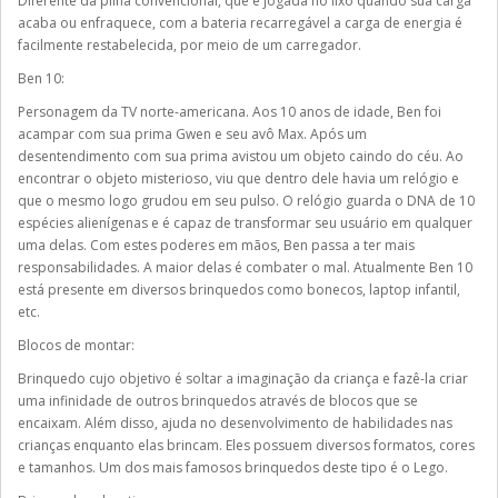
Diferente da pilha convencional, que é jogada no lixo quando sua carga
acaba ou enfraquece, com a bateria recarregável a carga de energia é
facilmente restabelecida, por meio de um carregador.
Ben 10:
Personagem da TV norte-americana. Aos 10 anos de idade, Ben foi
acampar com sua prima Gwen e seu avô Max. Após um
desentendimento com sua prima avistou um objeto caindo do céu. Ao
encontrar o objeto misterioso, viu que dentro dele havia um relógio e
que o mesmo logo grudou em seu pulso. O relógio guarda o DNA de 10
espécies alienígenas e é capaz de transformar seu usuário em qualquer
uma delas. Com estes poderes em mãos, Ben passa a ter mais
responsabilidades. A maior delas é combater o mal. Atualmente Ben 10
está presente em diversos brinquedos como bonecos, laptop infantil,
etc.
Blocos de montar:
Brinquedo cujo objetivo é soltar a imaginação da criança e fazê-la criar
uma infinidade de outros brinquedos através de blocos que se
encaixam. Além disso, ajuda no desenvolvimento de habilidades nas
crianças enquanto elas brincam. Eles possuem diversos formatos, cores
e tamanhos. Um dos mais famosos brinquedos deste tipo é o Lego.