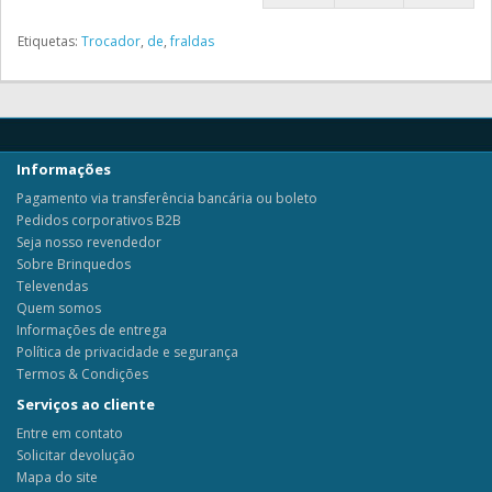
Etiquetas:
Trocador
,
de
,
fraldas
Informações
Pagamento via transferência bancária ou boleto
Pedidos corporativos B2B
Seja nosso revendedor
Sobre Brinquedos
Televendas
Quem somos
Informações de entrega
Política de privacidade e segurança
Termos & Condições
Serviços ao cliente
Entre em contato
Solicitar devolução
Mapa do site