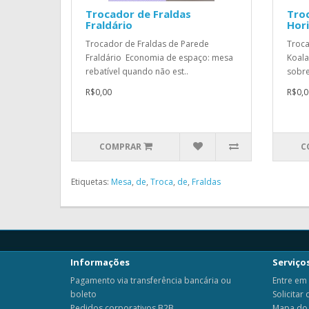
Trocador de Fraldas
Tro
Fraldário
Hori
Trocador de Fraldas de Parede
Troca
Fraldário Economia de espaço: mesa
Koala
rebatível quando não est..
sobre
R$0,00
R$0,0
COMPRAR
C
Etiquetas:
Mesa
,
de
,
Troca
,
de
,
Fraldas
Informações
Serviços
Pagamento via transferência bancária ou
Entre em
boleto
Solicitar
Pedidos corporativos B2B
Mapa do 