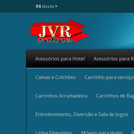
R$
Moeda
Acessórios para Hotel
Acessórios para R
Camas e Colchões
Carrinho para serviç
Carrinhos Arrumadeira
Carrinhos de Ba
Entretenimento, Diversão e Sala de Jogos
Linha Fiberglass
Móveis para Hotel
P