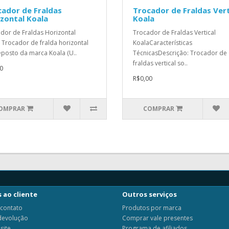
cador de Fraldas
Trocador de Fraldas Vert
zontal Koala
Koala
dor de Fraldas Horizontal
Trocador de Fraldas Vertical
 Trocador de fralda horizontal
KoalaCaracterísticas
posto da marca Koala (U..
TécnicasDescrição: Trocador de
fraldas vertical so..
0
R$0,00
OMPRAR
COMPRAR
 ao cliente
Outros serviços
 contato
Produtos por marca
 devolução
Comprar vale presentes
site
Programa de afiliados