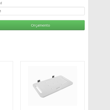
td
Orçamento