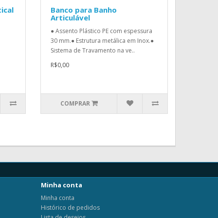
ical
Banco para Banho
Articulável
● Assento Plástico PE com espessura
30 mm.● Estrutura metálica em Inox.●
Sistema de Travamento na ve..
R$0,00
COMPRAR
Minha conta
Minha conta
Histórico de pedidos
Lista de desejos