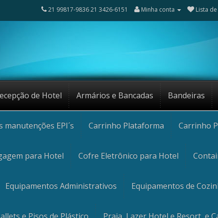
21 99817-9836 21 3426-6151
Minha conta
Lista de
ecepção de Hotel
Armários e Bancadas
Bandeiras
os manutenções EPI´s
Carrinho Plataforma
Carrinho P
gagem para Hotel
Cofre Eletrônico para Hotel
Contai
Equipamentos Administrativos
Equipamentos de Cozi
allets e Pisos de Plástico
Praia, Lazer Hotel e Resort, e 