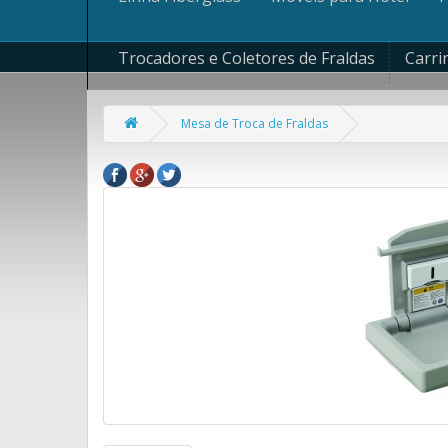
Trocadores e Coletores de Fraldas
Carri
Mesa de Troca de Fraldas