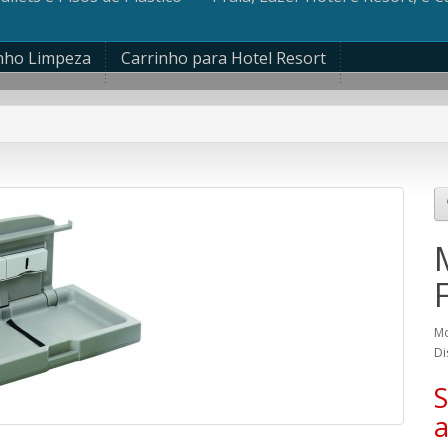
nho Limpeza
Carrinho para Hotel Resort
Mo
Di
S