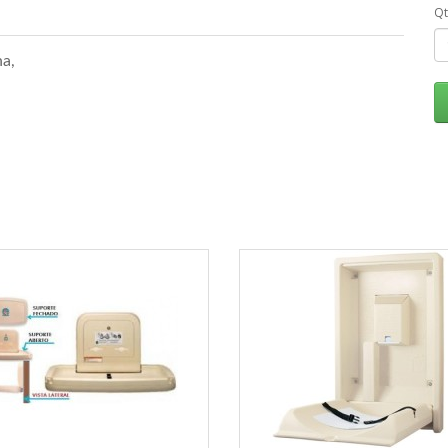
Q
ha,