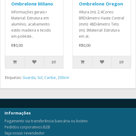
Ombrelone Milano
Ombrelone Oregon
Informações gerais:•
Altura (m): 2,4Cores:
Material: Estrutura em
BRDiâmetro Haste Central
alumínio, acabamento
(mm): 48Diâmetro Teto
estilo madeira e tecido
(m): 3Material: Estrutura
em poliéste..
em al..
R$0,00
R$0,00
Etiquetas:
Guarda
,
Sol
,
Caribe
,
200cm
Informações
Pagamento via transferência bancária ou boleto
Pedidos corporativos B2B
Seja nosso revendedor