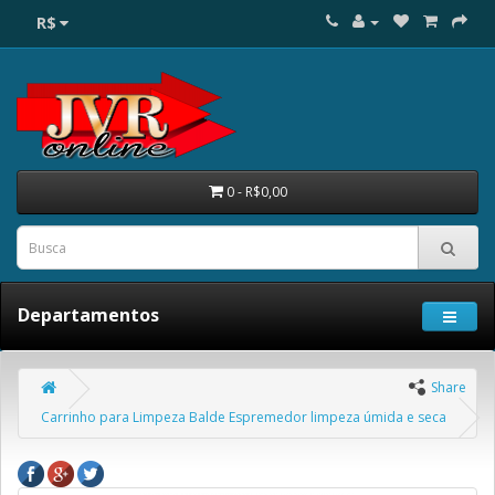
R$
0 - R$0,00
Departamentos
Share
Carrinho para Limpeza Balde Espremedor limpeza úmida e seca