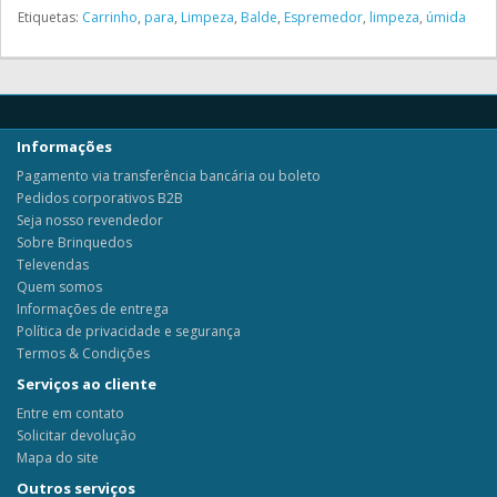
Etiquetas:
Carrinho
,
para
,
Limpeza
,
Balde
,
Espremedor
,
limpeza
,
úmida
Informações
Pagamento via transferência bancária ou boleto
Pedidos corporativos B2B
Seja nosso revendedor
Sobre Brinquedos
Televendas
Quem somos
Informações de entrega
Política de privacidade e segurança
Termos & Condições
Serviços ao cliente
Entre em contato
Solicitar devolução
Mapa do site
Outros serviços