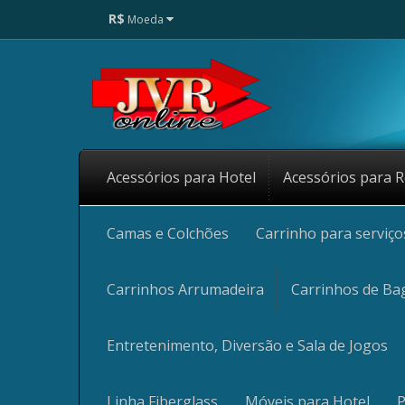
R$
Moeda
Acessórios para Hotel
Acessórios para R
Camas e Colchões
Carrinho para serviç
Carrinhos Arrumadeira
Carrinhos de Ba
Entretenimento, Diversão e Sala de Jogos
Linha Fiberglass
Móveis para Hotel
P