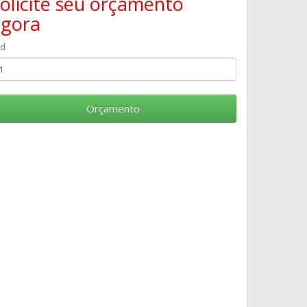
olicite seu orçamento
agora
td
Orçamento