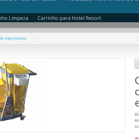
nho Limpeza
Carrinho para Hotel Resort
lde espremedor
Ma
Mo
Di