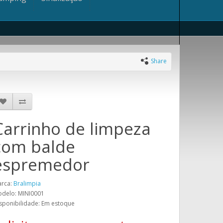
Share
Carrinho de limpeza
com balde
espremedor
rca:
Bralimpia
delo: MINI0001
sponibilidade: Em estoque