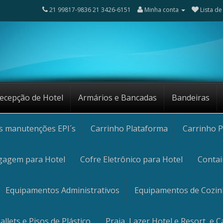
21 99817-9836 21 3426-6151
Minha conta
Lista de
ecepção de Hotel
Armários e Bancadas
Bandeiras
os manutenções EPI´s
Carrinho Plataforma
Carrinho P
gagem para Hotel
Cofre Eletrônico para Hotel
Contai
Equipamentos Administrativos
Equipamentos de Cozi
allets e Pisos de Plástico
Praia, Lazer Hotel e Resort, e 