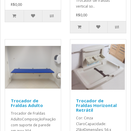
Trocador de fraldas
R$0,00
vertical so..
R$0,00
Trocador de
Trocador de
Fraldas Adulto
Fraldas Horizontal
Retrátil
Trocador de Fraldas
Cor: Cinza
AdultoComposiçãoFixação
ClaroCapacidade:
com suporte de parede
25kgDimensôes: 56 x
em inox 304