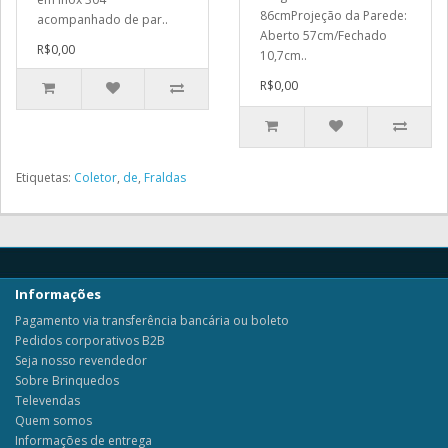
86cmProjeção da Parede:
acompanhado de par..
Aberto 57cm/Fechado
R$0,00
10,7cm..
R$0,00
Etiquetas:
Coletor
,
de
,
Fraldas
Informações
Pagamento via transferência bancária ou boleto
Pedidos corporativos B2B
Seja nosso revendedor
Sobre Brinquedos
Televendas
Quem somos
Informações de entrega