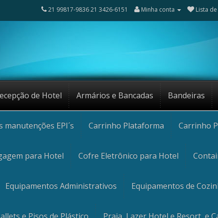
21 99817-9836 21 3426-6151
Minha conta
Lista de
ecepção de Hotel
Armários e Bancadas
Bandeiras
os manutenções EPI´s
Carrinho Plataforma
Carrinho P
gagem para Hotel
Cofre Eletrônico para Hotel
Contai
Equipamentos Administrativos
Equipamentos de Cozi
allets e Pisos de Plástico
Praia, Lazer Hotel e Resort, e 