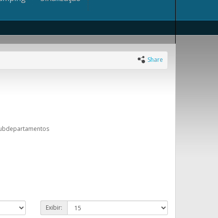
Share
subdepartamentos
Exibir: