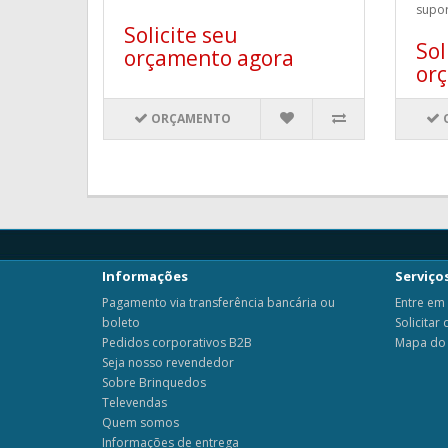
supor
Solicite seu
Sol
orçamento agora
or
ORÇAMENTO
Informações
Serviços
Pagamento via transferência bancária ou
Entre em
boleto
Solicitar
Pedidos corporativos B2B
Mapa do 
Seja nosso revendedor
Sobre Brinquedos
Televendas
Quem somos
Informações de entrega