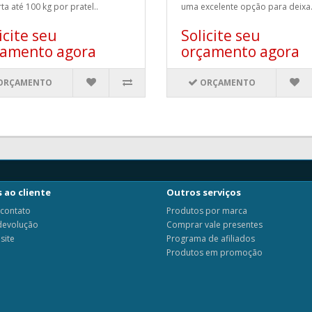
ta até 100 kg por pratel..
uma excelente opção para deixa.
icite seu
Solicite seu
çamento agora
orçamento agora
ORÇAMENTO
ORÇAMENTO
 ao cliente
Outros serviços
 contato
Produtos por marca
 devolução
Comprar vale presentes
site
Programa de afiliados
Produtos em promoção