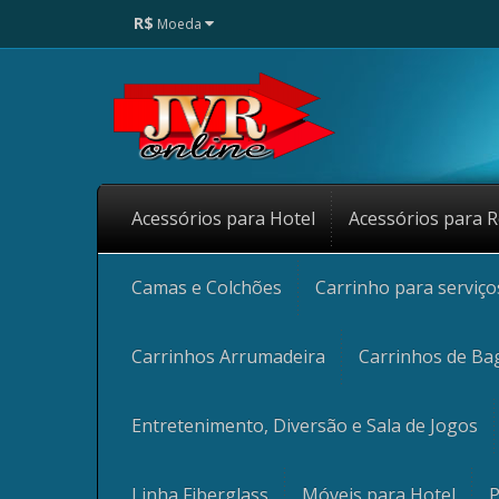
R$
Moeda
Acessórios para Hotel
Acessórios para R
Camas e Colchões
Carrinho para serviç
Carrinhos Arrumadeira
Carrinhos de Ba
Entretenimento, Diversão e Sala de Jogos
Linha Fiberglass
Móveis para Hotel
P