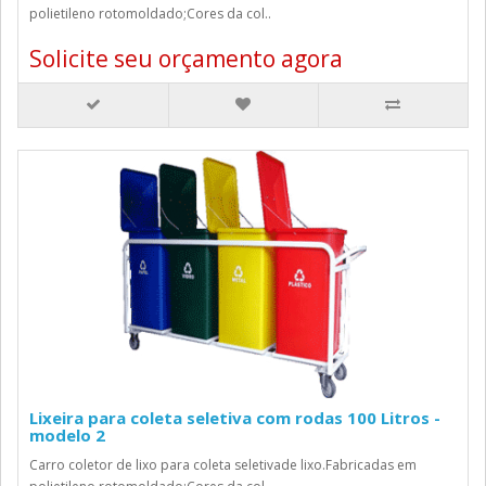
polietileno rotomoldado;Cores da col..
Solicite seu orçamento agora
Lixeira para coleta seletiva com rodas 100 Litros -
modelo 2
Carro coletor de lixo para coleta seletivade lixo.Fabricadas em