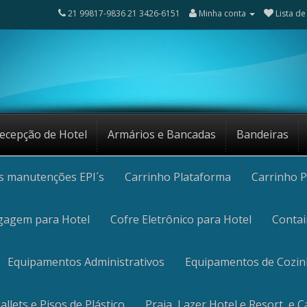
21 99817-9836 21 3426-6151
Minha conta
Lista de
ecepção de Hotel
Armários e Bancadas
Bandeiras
os manutenções EPI´s
Carrinho Plataforma
Carrinho P
gagem para Hotel
Cofre Eletrônico para Hotel
Contai
Equipamentos Administrativos
Equipamentos de Cozi
allets e Pisos de Plástico
Praia, Lazer Hotel e Resort, e 