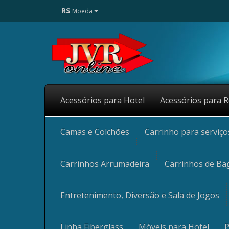
R$
Moeda
Acessórios para Hotel
Acessórios para R
Camas e Colchões
Carrinho para serviç
Carrinhos Arrumadeira
Carrinhos de Ba
Entretenimento, Diversão e Sala de Jogos
Linha Fiberglass
Móveis para Hotel
P