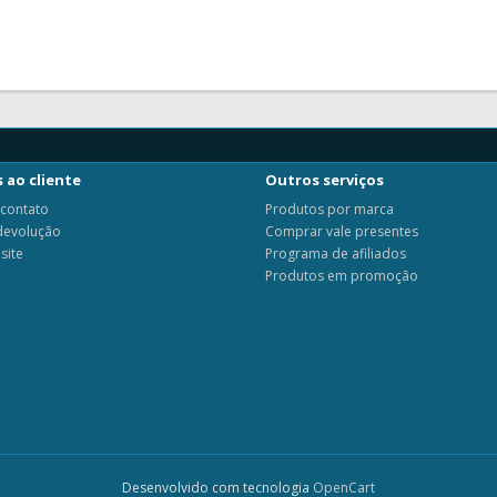
 ao cliente
Outros serviços
 contato
Produtos por marca
 devolução
Comprar vale presentes
site
Programa de afiliados
Produtos em promoção
Desenvolvido com tecnologia
OpenCart