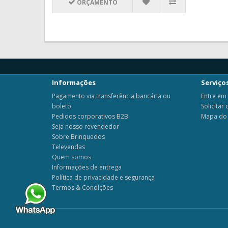
ORÇAMENTO
Informações
Serviços
Pagamento via transferência bancária ou
Entre em
boleto
Solicitar
Pedidos corporativos B2B
Mapa do 
Seja nosso revendedor
Sobre Brinquedos
Televendas
Quem somos
Informações de entrega
Política de privacidade e segurança
Termos & Condições