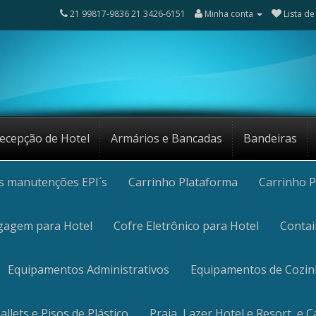
21 99817-9836 21 3426-6151
Minha conta
Lista de
ecepção de Hotel
Armários e Bancadas
Bandeiras
os manutenções EPI´s
Carrinho Plataforma
Carrinho P
gagem para Hotel
Cofre Eletrônico para Hotel
Contai
Equipamentos Administrativos
Equipamentos de Cozi
allets e Pisos de Plástico
Praia, Lazer Hotel e Resort, e 