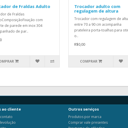
ador de Fraldas Adulto
Trocador adulto com
regulagem de altura
dor de Fraldas
Trocador com regulagem de altu
toComposiçãoFixação com
entre 70 a 90 cm acompanha
te de parede em inox 304
prateleira porta-toalhas para ot
panhado de par..
o..
0
R$0,00
OMPRAR
COMPRAR
 ao cliente
Outros serviços
 contato
Produtos por marca
 devolução
Comprar vale presentes