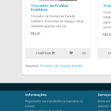
Trocador de Fraldas
Troc
Fraldário
Troca
Trocador de Fraldas de Parede
Adul
Fraldário Economia de espaço: mesa
supor
rebatível quando não est..
acom
R$0,00
R$0,0
COMPRAR
C
Etiquetas:
Trocador
,
de
,
Fraldas
,
Retrátil
Informações
Serviços
Pagamento via transferência bancária ou
Entre em
boleto
Solicitar