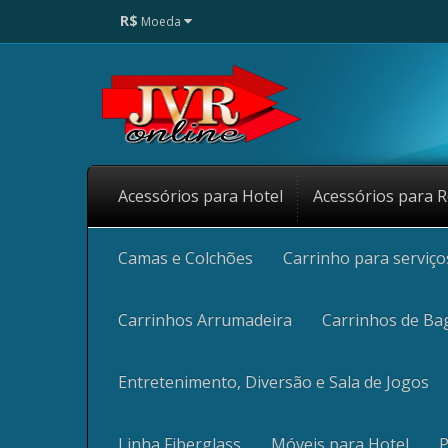
R$
Moeda
Acessórios para Hotel
Acessórios para R
Camas e Colchões
Carrinho para serviç
Carrinhos Arrumadeira
Carrinhos de Ba
Entretenimento, Diversão e Sala de Jogos
Linha Fiberglass
Móveis para Hotel
P