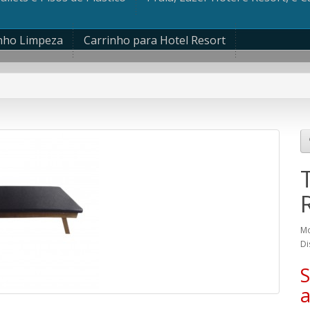
nho Limpeza
Carrinho para Hotel Resort
R
Mo
Di
S