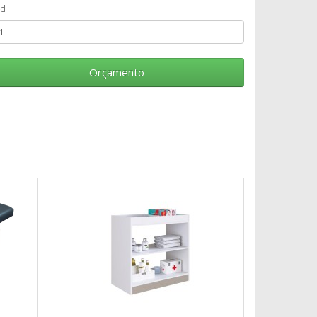
td
Orçamento