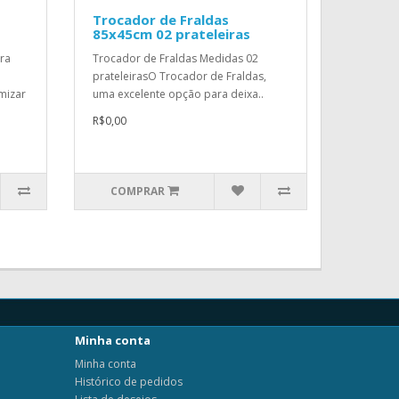
Trocador de Fraldas
85x45cm 02 prateleiras
ra
Trocador de Fraldas Medidas 02
prateleirasO Trocador de Fraldas,
imizar
uma excelente opção para deixa..
R$0,00
COMPRAR
Minha conta
Minha conta
Histórico de pedidos