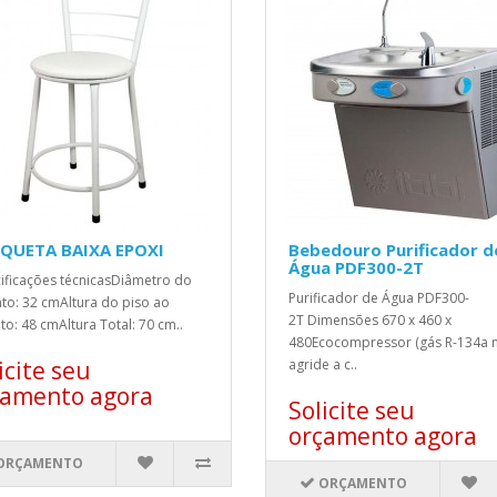
QUETA BAIXA EPOXI
Bebedouro Purificador d
Água PDF300-2T
ificações técnicasDiâmetro do
Purificador de Água PDF300-
to: 32 cmAltura do piso ao
2T Dimensões 670 x 460 x
to: 48 cmAltura Total: 70 cm..
480Ecocompressor (gás R-134a 
icite seu
agride a c..
çamento agora
Solicite seu
orçamento agora
ORÇAMENTO
ORÇAMENTO