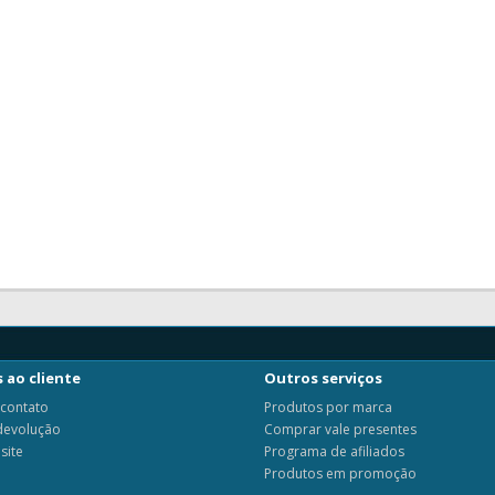
 ao cliente
Outros serviços
 contato
Produtos por marca
 devolução
Comprar vale presentes
site
Programa de afiliados
Produtos em promoção