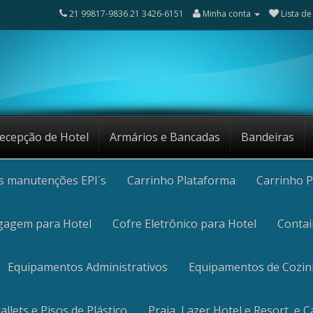
21 99817-9836 21 3426-6151
Minha conta
Lista de
ecepção de Hotel
Armários e Bancadas
Bandeiras
os manutenções EPI´s
Carrinho Plataforma
Carrinho P
gagem para Hotel
Cofre Eletrônico para Hotel
Contai
Equipamentos Administrativos
Equipamentos de Cozi
allets e Pisos de Plástico
Praia, Lazer Hotel e Resort, e 