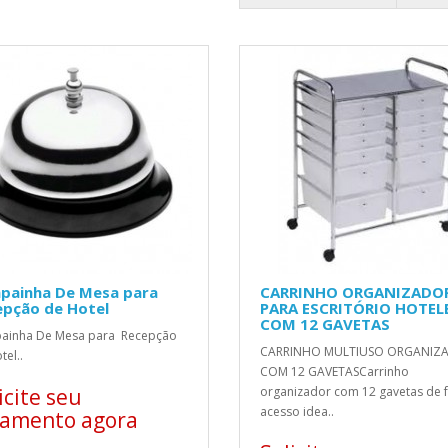
painha De Mesa para
CARRINHO ORGANIZADO
epção de Hotel
PARA ESCRITÓRIO HOTEL
COM 12 GAVETAS
ainha De Mesa para Recepção
CARRINHO MULTIUSO ORGANIZ
tel..
COM 12 GAVETASCarrinho
icite seu
organizador com 12 gavetas de f
acesso idea..
çamento agora