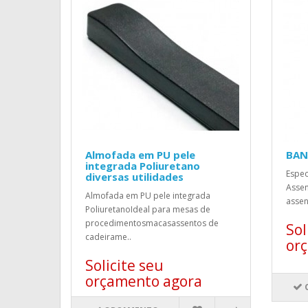
Almofada em PU pele
BAN
integrada Poliuretano
Espec
diversas utilidades
Assen
Almofada em PU pele integrada
assen
PoliuretanoIdeal para mesas de
procedimentosmacasassentos de
Sol
cadeirame..
or
Solicite seu
orçamento agora