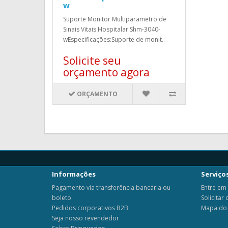
w
Suporte Monitor Multiparametro de
Sinais Vitais Hospitalar Shm-3040-
wEspecificações:Suporte de monit..
Solicite seu
orçamento agora
ORÇAMENTO
Informações
Serviços
Pagamento via transferência bancária ou
Entre em
boleto
Solicitar
Pedidos corporativos B2B
Mapa do 
Seja nosso revendedor