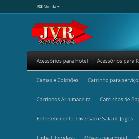
R$
Moeda
Acessórios para Hotel
Acessórios para R
Camas e Colchões
Carrinho para serviç
Carrinhos Arrumadeira
Carrinhos de Ba
Entretenimento, Diversão e Sala de Jogos
Linha Fiberglass
Móveis para Hotel
P