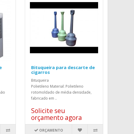
e
Bituqueira para descarte de
cigarros
Bituqueira
Polietileno Material: Polietileno
não
rotomoldado de média densidade,
fabricado em ..
Solicite seu
orçamento agora
ORÇAMENTO