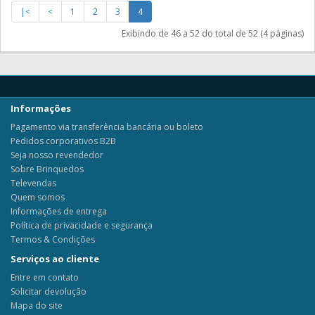
|<
<
1
2
3
4
Exibindo de 46 a 52 do total de 52 (4 páginas)
Informações
Pagamento via transferência bancária ou boleto
Pedidos corporativos B2B
Seja nosso revendedor
Sobre Brinquedos
Televendas
Quem somos
Informações de entrega
Política de privacidade e segurança
Termos & Condições
Serviços ao cliente
Entre em contato
Solicitar devolução
Mapa do site