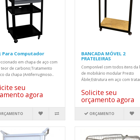
k Para Computador
BANCADA MÓVEL 2
PRATELEIRAS
eccionado em chapa de aço com
Componível com todos itens da l
 teor de carbono;Tratamento
de mobiliário modular Presto
co da chapa (Antiferruginoso..
Ábile;Estrutura em aço com trata
icite seu
Solicite seu
çamento agora
orçamento agora
ORÇAMENTO
ORÇAMENTO