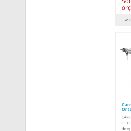
Sol
or
Carr
Ort
CARR
ORTO
de A