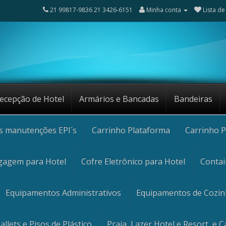
21 99817-9836 21 3426-6151
Minha conta
Lista de
ecepção de Hotel
Armários e Bancadas
Bandeiras
os manutenções EPI´s
Carrinho Plataforma
Carrinho P
gagem para Hotel
Cofre Eletrônico para Hotel
Contai
Equipamentos Administrativos
Equipamentos de Cozi
allets e Pisos de Plástico
Praia, Lazer Hotel e Resort, e 