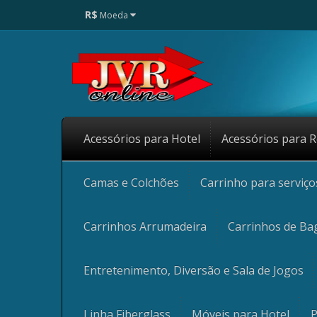
R$
Moeda
Acessórios para Hotel
Acessórios para R
Camas e Colchões
Carrinho para serviç
Carrinhos Arrumadeira
Carrinhos de Ba
Entretenimento, Diversão e Sala de Jogos
Linha Fiberglass
Móveis para Hotel
P