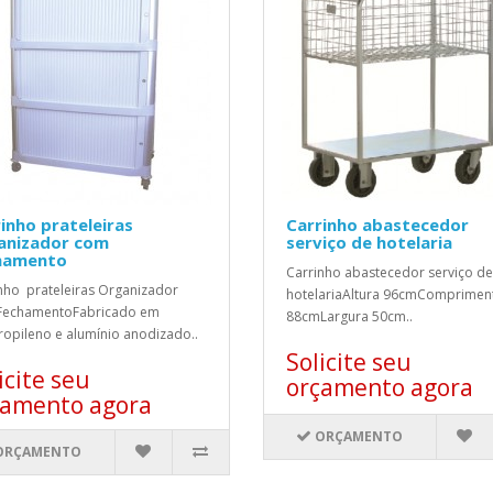
inho prateleiras
Carrinho abastecedor
anizador com
serviço de hotelaria
hamento
Carrinho abastecedor serviço de
nho prateleiras Organizador
hotelariaAltura 96cmComprimen
FechamentoFabricado em
88cmLargura 50cm..
ropileno e alumínio anodizado..
Solicite seu
icite seu
orçamento agora
çamento agora
ORÇAMENTO
ORÇAMENTO