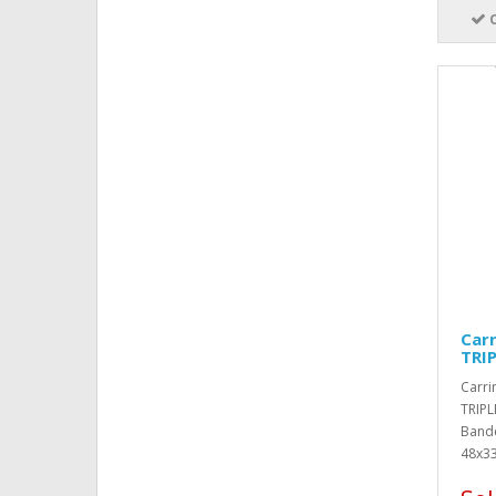
Carr
TRI
Carri
TRIPL
Band
48x33