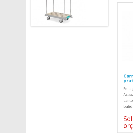
Carr
prat
Em aç
Acaba
canto
batida
Sol
or