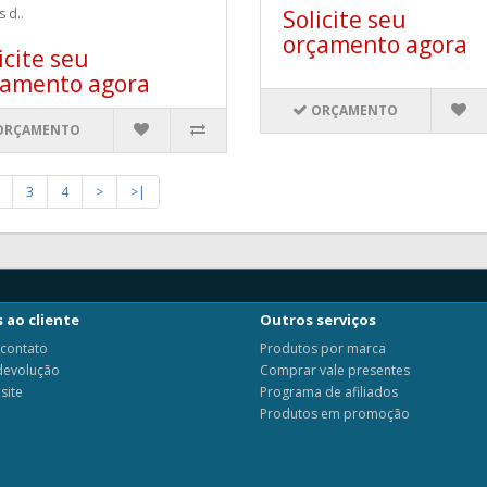
s d..
Solicite seu
orçamento agora
icite seu
çamento agora
ORÇAMENTO
ORÇAMENTO
3
4
>
>|
 ao cliente
Outros serviços
 contato
Produtos por marca
 devolução
Comprar vale presentes
site
Programa de afiliados
Produtos em promoção