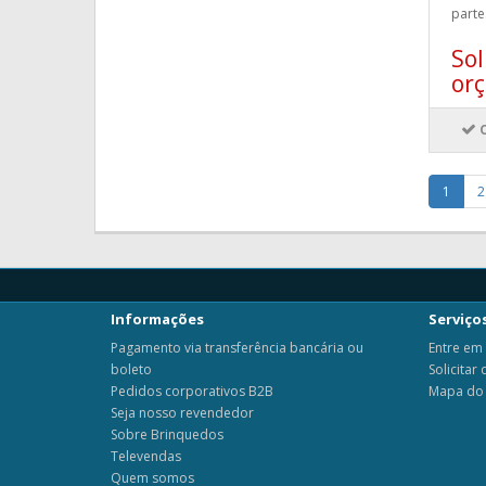
parte
Sol
or
1
2
Informações
Serviços
Pagamento via transferência bancária ou
Entre em
boleto
Solicitar
Pedidos corporativos B2B
Mapa do 
Seja nosso revendedor
Sobre Brinquedos
Televendas
Quem somos