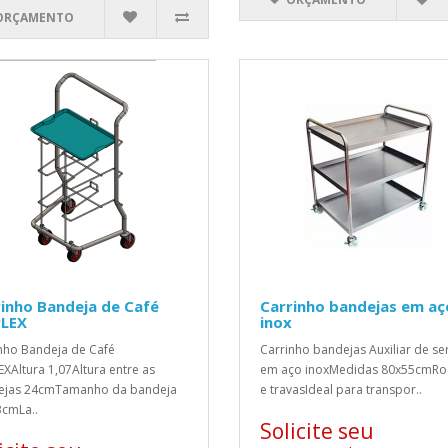
ORÇAMENTO
inho Bandeja de Café
Carrinho bandejas em aç
PLEX
inox
nho Bandeja de Café
Carrinho bandejas Auxiliar de se
EXAltura 1,07Altura entre as
em aço inoxMedidas 80x55cmRo
ejas 24cmTamanho da bandeja
e travasIdeal para transpor..
cmLa..
Solicite seu