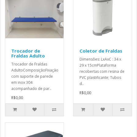
Trocador de
Coletor de Fraldas
Fraldas Adulto
Dimensões: LxAxC : 34 x
Trocador de Fraldas
29 x 15cmPlataforma
AdultoComposiçãoFixação
recobertas com resina de
com suporte de parede
PVC plastificante; Tubos
em inox 304
d..
acompanhado de par..
R$0,00
R$0,00