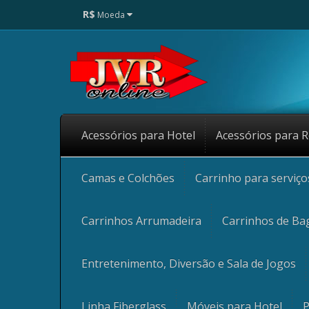
R$
Moeda
Acessórios para Hotel
Acessórios para R
Camas e Colchões
Carrinho para serviç
Carrinhos Arrumadeira
Carrinhos de Ba
Entretenimento, Diversão e Sala de Jogos
Linha Fiberglass
Móveis para Hotel
P