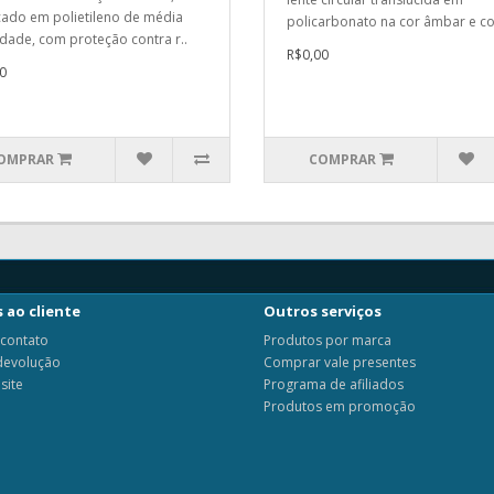
cado em polietileno de média
policarbonato na cor âmbar e co
dade, com proteção contra r..
R$0,00
0
OMPRAR
COMPRAR
 ao cliente
Outros serviços
 contato
Produtos por marca
 devolução
Comprar vale presentes
site
Programa de afiliados
Produtos em promoção