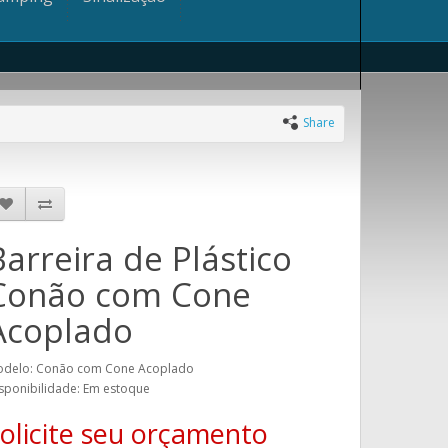
Share
Barreira de Plástico
Conão com Cone
Acoplado
delo: Conão com Cone Acoplado
sponibilidade: Em estoque
olicite seu orçamento