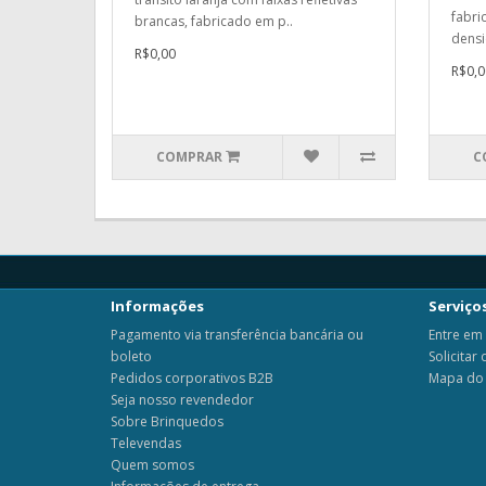
fabri
brancas, fabricado em p..
densi
R$0,00
R$0,0
COMPRAR
C
Informações
Serviços
Pagamento via transferência bancária ou
Entre em
boleto
Solicitar
Pedidos corporativos B2B
Mapa do 
Seja nosso revendedor
Sobre Brinquedos
Televendas
Quem somos