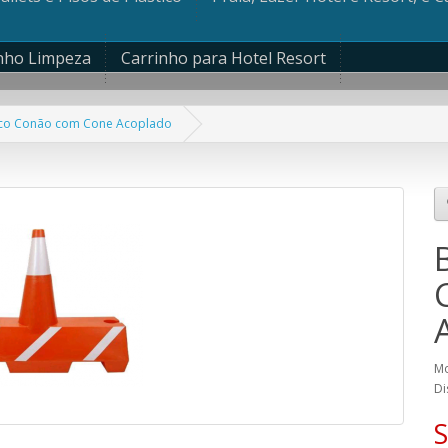
nho Limpeza
Carrinho para Hotel Resort
tico Conão com Cone Acoplado
Mo
Di
S