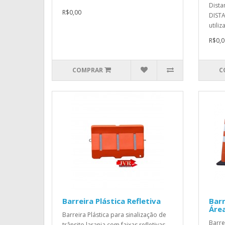
Dist
R$0,00
DIST
utiliz
R$0,0
COMPRAR
C
Barreira Plástica Refletiva
Bar
Áre
Barreira Plástica para sinalização de
Barre
trânsito laranja com faixas refletivas