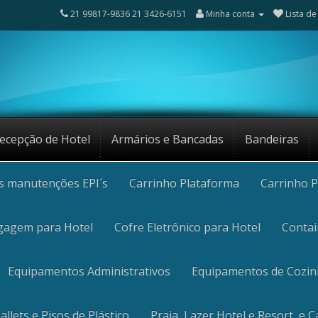
21 99817-9836 21 3426-6151
Minha conta
Lista de
ecepção de Hotel
Armários e Bancadas
Bandeiras
os manutenções EPI´s
Carrinho Plataforma
Carrinho P
gagem para Hotel
Cofre Eletrônico para Hotel
Contai
Equipamentos Administrativos
Equipamentos de Cozi
allets e Pisos de Plástico
Praia, Lazer Hotel e Resort, e 