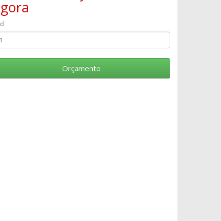
agora
td
Orçamento