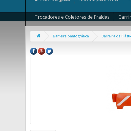
Trocadores e Coletores de Fraldas
Carri
Barreira pantográfica
Barreira de Plás