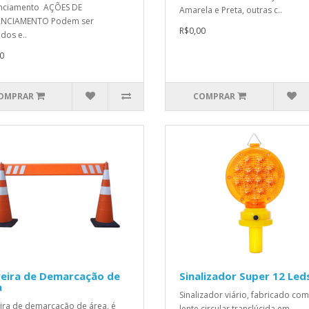
anciamento AÇÕES DE
Amarela e Preta, outras c..
ANCIAMENTO Podem ser
R$0,00
ados e..
0
OMPRAR
COMPRAR
reira de Demarcação de
Sinalizador Super 12 Led
a
Sinalizador viário, fabricado com
ira de demarcação de área, é
lente circular translúcida em